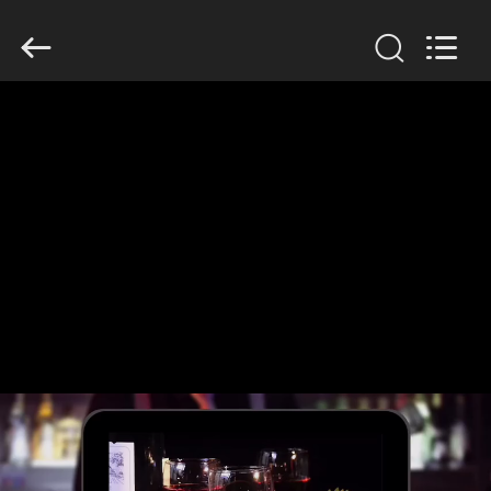
Electron
Technology
Co.,
Ltd..
All
Rights
Reserved.
HUIS
PRODUCTEN
ONGEVEER
ONS
FABRIEKSREIS
KWALITEITSCONTROLE