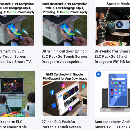
 Smart TV ELC
Ultra Thin Outdoor 27 inch
Brievenkoffer Smar
o Touch Screen
ELC PackGo Touch Screen
ELC PackGo 27 inch
aar Live Smart TV
Draagbare videospeler
Draagbare Wifi HD kw
uishoudens Buiten
Smart TV
TV Tablet
akscherm ELC
27 inch ELC PackGo
Aanraakscherm Andr
o Stemcontrole
Portable Touch Screen
Smart Tv ELC Pack