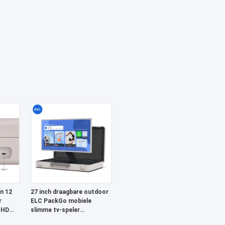
n 12
27 inch draagbare outdoor
r
ELC PackGo mobiele
 HD
slimme tv-speler
aanraakscherm tv