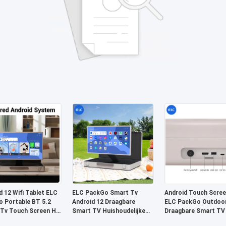
d 12 Wifi Tablet ELC
ELC PackGo Smart Tv
Android Touch Scree
 Portable BT 5.2
Android 12 Draagbare
ELC PackGo Outdoo
Tv Touch Screen HD
Smart TV Huishoudelijke
Draagbare Smart TV
ie
apparaten Fabriek
Telefoon