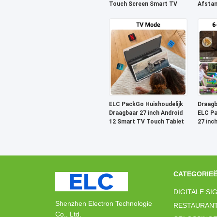
Touch Screen Smart TV
Afstan
TV Dra
ELC PackGo Huishoudelijk
Draagb
Draagbaar 27 inch Android
ELC P
12 Smart TV Touch Tablet
27 inc
televis
CATEGORIE
DIGITALE SI
Shenzhen Electron Technologie
RESTAURANT
Co., Ltd.