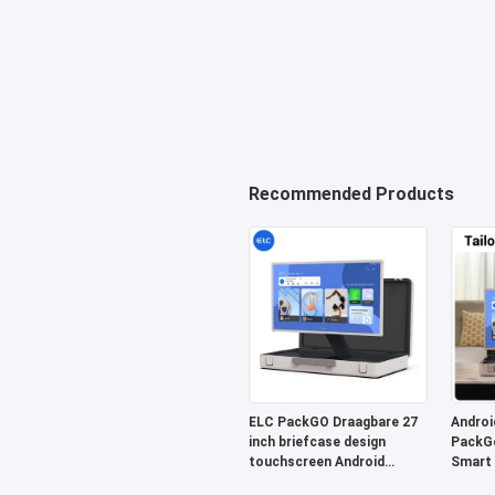
Recommended Products
ELC PackGO Draagbare 27
Androi
inch briefcase design
PackGo
touchscreen Android
Smart 
systeem Smart TV scherm
Televis