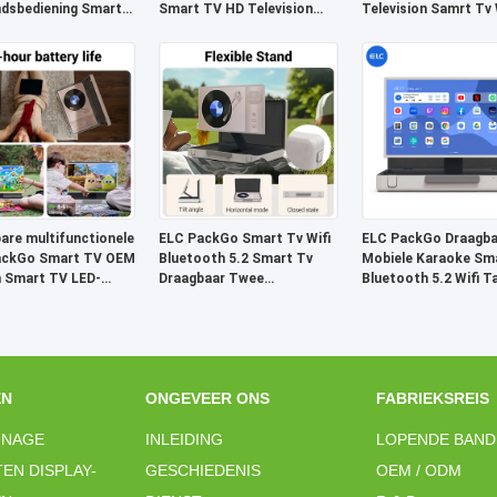
dsbediening Smart
Smart TV HD Television
Television Samrt Tv 
agbare HD TV Tablet
Smart TV Big Tablet
Tablet
are multifunctionele
ELC PackGo Smart Tv Wifi
ELC PackGo Draagba
ackGo Smart TV OEM
Bluetooth 5.2 Smart Tv
Mobiele Karaoke Sm
h Smart TV LED-
Draagbaar Twee
Bluetooth 5.2 Wifi T
ie
luidsprekers Android Tablet
ËN
ONGEVEER ONS
FABRIEKSREIS
GNAGE
INLEIDING
LOPENDE BAND
EN DISPLAY-
GESCHIEDENIS
OEM / ODM