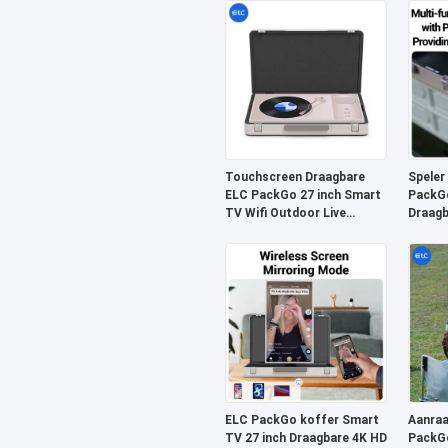
voor kamperen
Touchscreen Draagbare
Speler
ELC PackGo 27 inch Smart
PackG
TV Wifi Outdoor Live
Draagb
Briefcase TV
Voor h
ELC PackGo koffer Smart
Aanra
TV 27 inch Draagbare 4K HD
PackG