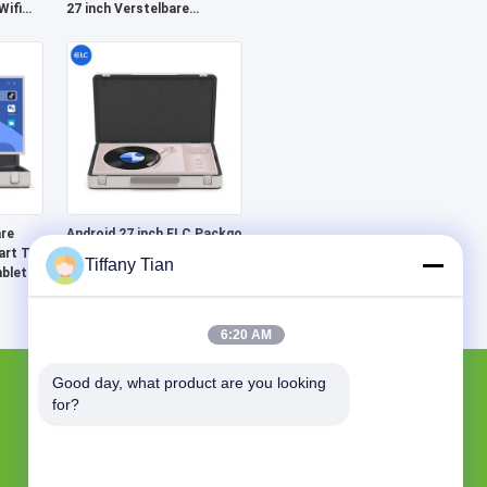
Wifi
27 inch Verstelbare
Draagbare Tablet Samrt Tv
re
Android 27 inch ELC Packgo
art Tv
Brieftas Draagbare Smart
Tiffany Tian
ablet
TV Android Tablet
6:20 AM
Good day, what product are you looking 
CONTACTEER ONS
for?
Shenzhen Electron Technology Co., Ltd.
De bouw van 2, de Industriezone van
Yingfeng, Tantou-Gemeenschap,