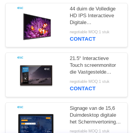
44 duim de Volledige
HD IPS Interactieve
Digitale
Vertoningsschermen
negotiable MOQ:1 stuk
voor
CONTACT
Bureauvergadering
21.5“ Interactieve
Touch screenmonitor
die Vastgestelde
Hoogste Doos
negotiable MOQ:1 stuk
aansluiten
CONTACT
Signage van de 15,6
Duimdesktop digitale
het Schermvertoning
die LEIDENE Lichte
negotiable MOQ:1 stuk