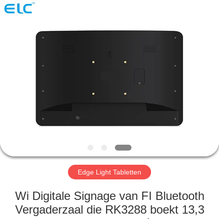
Electron
Technology
Co.,
Ltd..
All
Rights
Reserved.
HUIS
PRODUCTEN
ONGEVEER
ONS
FABRIEKSREIS
Edge Light Tabletten
KWALITEITSCONTROLE
Wi Digitale Signage van FI Bluetooth
Vergaderzaal die RK3288 boekt 13,3