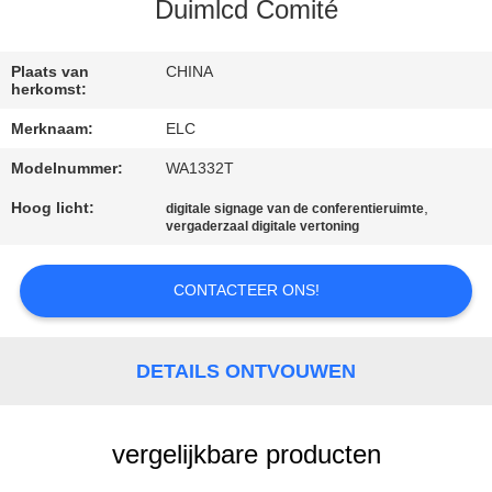
CONTACTEER
Duimlcd Comité
ONS
Plaats van
CHINA
herkomst:
VERZOEK
Merknaam:
ELC
OM EEN
Modelnummer:
WA1332T
CITAAT
Hoog licht:
,
digitale signage van de conferentieruimte
vergaderzaal digitale vertoning
SITEMAP
CONTACTEER ONS!
PRIVACYBELEID
DETAILS ONTVOUWEN
vergelijkbare producten