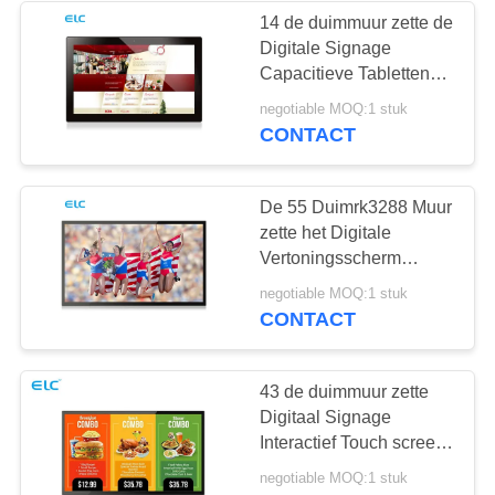
14 de duimmuur zette de
Digitale Signage
1
Capacitieve Tabletten
van Touch
negotiable MOQ:1 stuk
Dual-screen borden
screenandroid op
CONTACT
De 55 Duimrk3288 Muur
zette het Digitale
Vertoningsscherm
Android 8,1 de Schors
20
negotiable MOQ:1 stuk
A17 van de Vierlingkern
CONTACT
op
Digitale agenda's
43 de duimmuur zette
Digitaal Signage
Interactief Touch screen
Android 8,1 Systeem op
negotiable MOQ:1 stuk