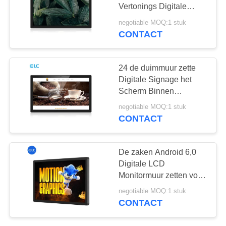
Vertonings Digitale
Signage 27 Duimtouch
negotiable MOQ:1 stuk
screen
CONTACT
120
Edge Light Tabletten
24 de duimmuur zette
Digitale Signage het
Scherm Binnen
Reclamevertoning op
negotiable MOQ:1 stuk
CONTACT
35
De zaken Android 6,0
Digitale LCD
Medische tablet PC
Monitormuur zetten voor
Reclame op
negotiable MOQ:1 stuk
CONTACT