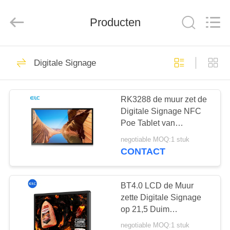
Electron
Technology
Co.,
Producten
Ltd..
All
Rights
Reserved.
HUIS
246
Digitale Signage
Digitale Signage
PRODUCTEN
RK3288 de muur zet de
Digitale Signage NFC
ONGEVEER
Poe Tablet van
ONS
Steunandroid op
negotiable MOQ:1 stuk
CONTACT
28
FABRIEKSREIS
Restauranten
BT4.0 LCD de Muur
KWALITEITSCONTROLE
zette Digitale Signage
Display-oplossingen
op 21,5 Duim
Adverterend LCD
negotiable MOQ:1 stuk