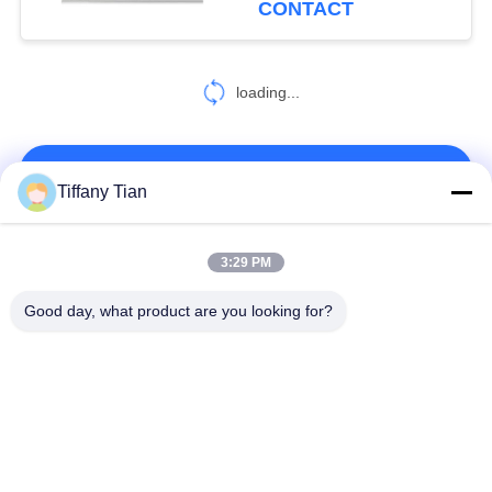
CONTACT
6
loading...
Slimme thuistablet
CONTACTEER ONS!
Tiffany Tian
populaire categorieën
Alle
3:29 PM
Good day, what product are you looking for?
Restauranten
Digitale Signage
Display-oplossingen
Smart TV
Touchscreen-signage
Edge Light Tabletten
Medische tablet PC