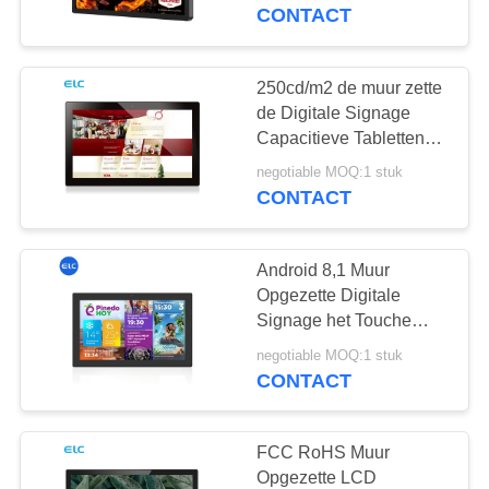
CONTACTEER
Vertoningen
CONTACT
ONS
250cd/m2 de muur zette
16
VERZOEK
de Digitale Signage
OM EEN
Capacitieve Tabletten
Smart TV
van Touch
CITAAT
negotiable MOQ:1 stuk
screenandroid op
CONTACT
SITEMAP
Android 8,1 Muur
Opgezette Digitale
PRIVACYBELEID
Signage het Touche
85
screen van de
negotiable MOQ:1 stuk
Touchscreen-
Vierlingkern
CONTACT
Reclamevertoning
signage
FCC RoHS Muur
Opgezette LCD