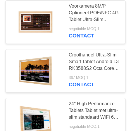
Voorkamera 8M/P
Optioneel POE/NFC 4G
1
Tablet Ultra-Slim
Standard WiFi6 Timing
negotiable MOQ:1
Dual-screen borden
Tablet Voor Advertentie
CONTACT
Display
Groothandel Ultra-Slim
Smart Tablet Android 13
RK3588S2 Octa Core
Timing Tablet 4 GB RAM
20
367 MOQ:1
Voor To Do List Display
CONTACT
Digitale agenda's
24'' High Performance
Tablets Tablet met ultra-
slim standaard WiFi 6
met Mu-MIMO voor
negotiable MOQ:1
kalender schema