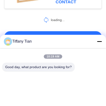
CONTACT
weergave
6
loading...
Slimme thuistablet
CONTACTEER ONS!
Tiffany Tian
populaire categorieën
Alle
10:19 AM
Good day, what product are you looking for?
Restauranten
Digitale Signage
Display-oplossingen
Smart TV
Touchscreen-signage
Edge Light Tabletten
Medische tablet PC