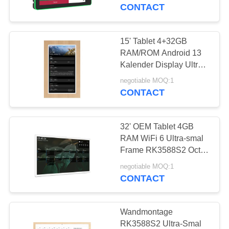
CONTACTEER
vergaderingen
CONTACT
ONS
15' Tablet 4+32GB
16
VERZOEK
RAM/ROM Android 13
OM EEN
Kalender Display Ultra-
Smart TV
smal raam Wand Mount
CITAAT
negotiable MOQ:1
Tablet
CONTACT
SITEMAP
32' OEM Tablet 4GB
RAM WiFi 6 Ultra-smal
PRIVACYBELEID
Frame RK3588S2 Octa
85
Core Timing Tablet Voor
negotiable MOQ:1
Touchscreen-
Smart Home Digitale
CONTACT
kalender
signage
Wandmontage
RK3588S2 Ultra-Smal