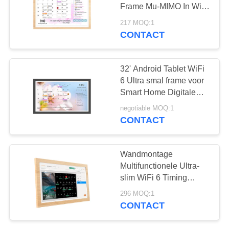
Frame Mu-MIMO In WiFi
6E Tablet Android 13
217 MOQ:1
Timing Tablet Voor
CONTACT
120
kalender
Edge Light Tabletten
32' Android Tablet WiFi
6 Ultra smal frame voor
Smart Home Digitale
kalender
negotiable MOQ:1
CONTACT
35
Wandmontage
Multifunctionele Ultra-
Medische tablet PC
slim WiFi 6 Timing
Tablet voor Smart Home
296 MOQ:1
Digitale kalender
CONTACT