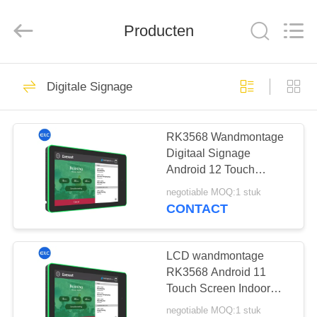
Electron
Technology
Co.,
Producten
Ltd..
All
Rights
Reserved.
HUIS
246
Digitale Signage
Digitale Signage
PRODUCTEN
RK3568 Wandmontage
Digitaal Signage
ONGEVEER
Android 12 Touch
ONS
Screen Indoor POE NFC
negotiable MOQ:1 stuk
LED Licht Voor
CONTACT
Vergaderingen
28
FABRIEKSREIS
Restauranten
LCD wandmontage
KWALITEITSCONTROLE
RK3568 Android 11
Display-oplossingen
Touch Screen Indoor
Digital Signage Voor
negotiable MOQ:1 stuk