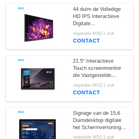
44 duim de Volledige
HD IPS Interactieve
Digitale
Vertoningsschermen
negotiable MOQ:1 stuk
voor
CONTACT
Bureauvergadering
21.5“ Interactieve
Touch screenmonitor
die Vastgestelde
Hoogste Doos
negotiable MOQ:1 stuk
aansluiten
CONTACT
Signage van de 15,6
Duimdesktop digitale
het Schermvertoning
die LEIDENE Lichte
negotiable MOQ:1 stuk