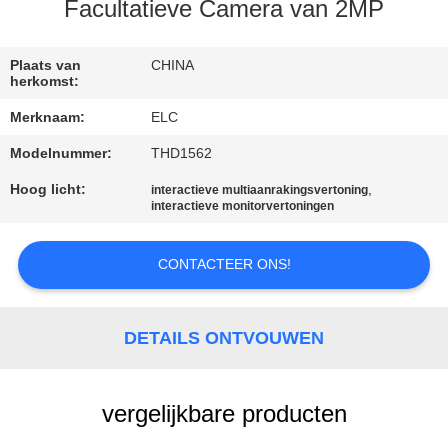
CONTACTEER
Facultatieve Camera van 2MP
ONS
Plaats van
CHINA
herkomst:
VERZOEK
Merknaam:
ELC
OM EEN
Modelnummer:
THD1562
CITAAT
Hoog licht:
,
interactieve multiaanrakingsvertoning
interactieve monitorvertoningen
SITEMAP
CONTACTEER ONS!
PRIVACYBELEID
DETAILS ONTVOUWEN
vergelijkbare producten