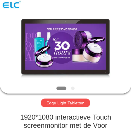
Electron
Technology
Co.,
Ltd..
All
Rights
Reserved.
HUIS
PRODUCTEN
ONGEVEER
ONS
FABRIEKSREIS
Edge Light Tabletten
KWALITEITSCONTROLE
1920*1080 interactieve Touch
screenmonitor met de Voor