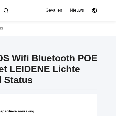
Gevallen
Nieuws
us
OS Wifi Bluetooth POE
et LEIDENE Lichte
l Status
apacitieve aanraking