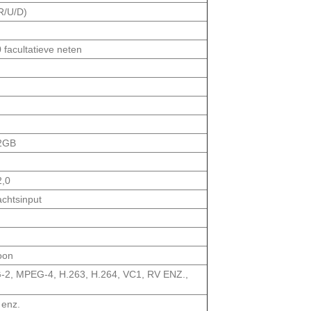
R/U/D)
facultatieve neten
32GB
2,0
chtsinput
oon
2, MPEG-4, H.263, H.264, VC1, RV ENZ.,
enz.