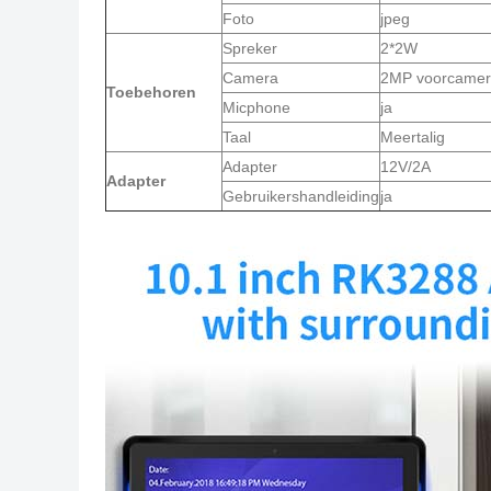
Foto
jpeg
Spreker
2*2W
Camera
2MP voorcame
Toebehoren
Micphone
ja
Taal
Meertalig
Adapter
12V/2A
Adapter
Gebruikershandleiding
ja