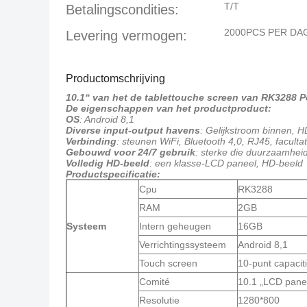
T/T
Betalingscondities:
2000PCS PER DA
Levering vermogen:
Productomschrijving
10.1“ van het de tablettouche screen van RK3288 P
De eigenschappen van het productproduct:
OS
: Android 8,1
Diverse input-output havens
: Gelijkstroom binnen, 
Verbinding
: steunen WiFi, Bluetooth 4,0, RJ45, facult
Gebouwd voor 24/7 gebruik
: sterke die duurzaamheid
Volledig HD-beeld
: een klasse-LCD paneel, HD-beeld
Productspecificatie:
Cpu
RK3288
RAM
2GB
Systeem
Intern geheugen
16GB
Verrichtingssysteem
Android 8,1
Touch screen
10-punt capacit
Comité
10.1 „LCD pane
Resolutie
1280*800