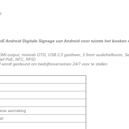
G
oE Android Digitale Signage van Android voor ruimte het boeken
HDMI-output, miniusb OTG, USB 2,0 gastheer, 3.5mm audiohefboom, Se
atief PoE, NFC, RFID
 wordt gesteund om bedrijfsoverseinen 24/7 voor te stellen
ieve aanraking
el