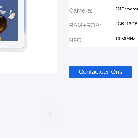
2MP voorc
Camera:
2GB+16GB
RAM+ROA:
13.56MHz
NFC:
Contacteer Ons