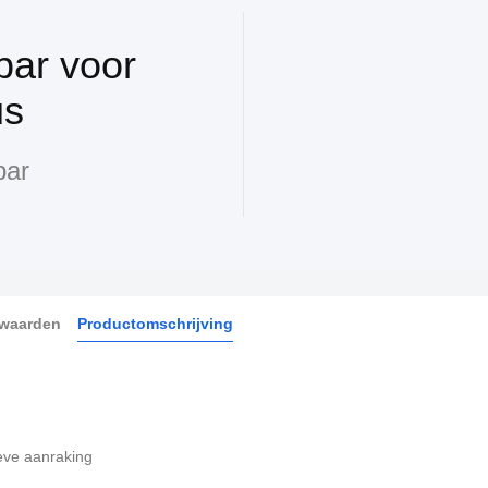
bar voor
us
bar
rwaarden
Productomschrijving
eve aanraking