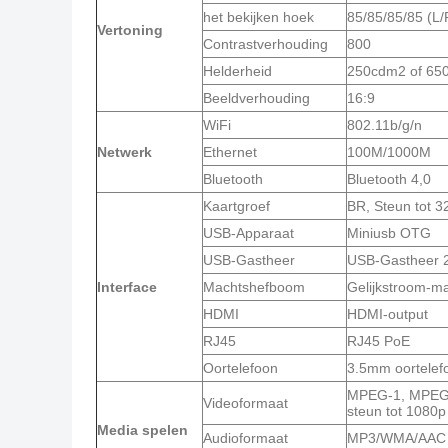
het bekijken hoek
85/85/85/85 (L/
Vertoning
Contrastverhouding
800
Helderheid
250cdm2 of 650 
Beeldverhouding
16:9
WiFi
802.11b/g/n
Netwerk
Ethernet
100M/1000M
Bluetooth
Bluetooth 4,0
Kaartgroef
BR, Steun tot 
USB-Apparaat
Miniusb OTG
USB-Gastheer
USB-Gastheer 
Interface
Machtshefboom
Gelijkstroom-ma
HDMI
HDMI-output
RJ45
RJ45 PoE
Oortelefoon
3.5mm oortelef
MPEG-1, MPEG-
Videoformaat
steun tot 1080p
Media spelen
Audioformaat
MP3/WMA/AAC 