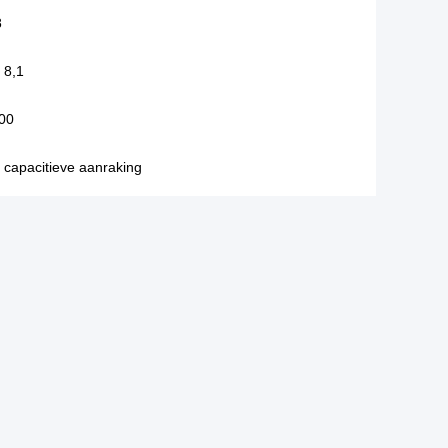
8
 8,1
00
 capacitieve aanraking