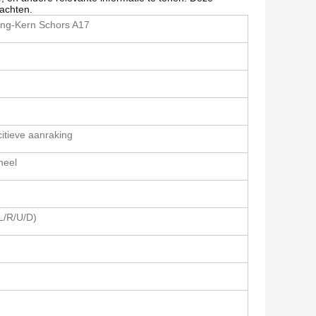
wachten.
ing-Kern Schors A17
itieve aanraking
neel
L/R/U/D)