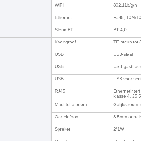
WiFi
802.11b/g/n
Ethernet
RJ45, 10M/1
Steun BT
BT 4,0
Kaartgroef
TF, steun tot
USB
USB-slaaf
USB
USB-gastheer
USB
USB voor ser
RJ45
Ethernetinter
klasse 4, 25.
Machtshefboom
Gelijkstroom-
Oortelefoon
3.5mm oortel
Spreker
2*1W