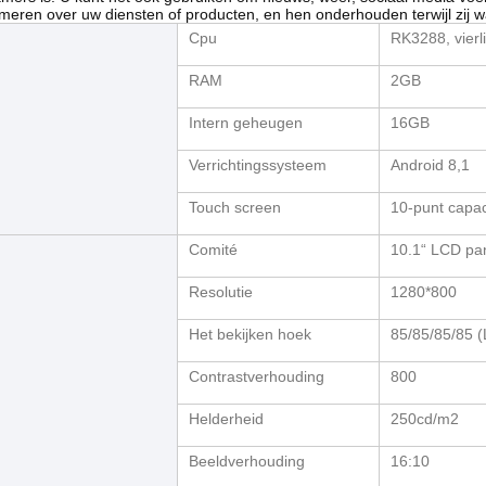
rmeren over uw diensten of producten, en hen onderhouden terwijl zij 
Cpu
RK3288, vierl
RAM
2GB
Intern geheugen
16GB
Verrichtingssysteem
Android 8,1
Touch screen
10-punt capac
Comité
10.1“ LCD pa
Resolutie
1280*800
Het bekijken hoek
85/85/85/85 (
Contrastverhouding
800
Helderheid
250cd/m2
Beeldverhouding
16:10