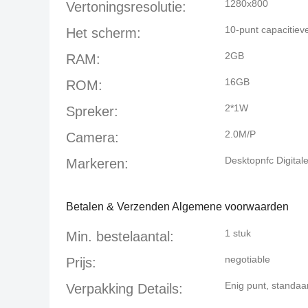
1280x800
Vertoningsresolutie:
10-punt capacitiev
Het scherm:
2GB
RAM:
16GB
ROM:
2*1W
Spreker:
2.0M/P
Camera:
Desktopnfc Digital
Markeren:
Betalen & Verzenden Algemene voorwaarden
1 stuk
Min. bestelaantal:
negotiable
Prijs:
Enig punt, standa
Verpakking Details: