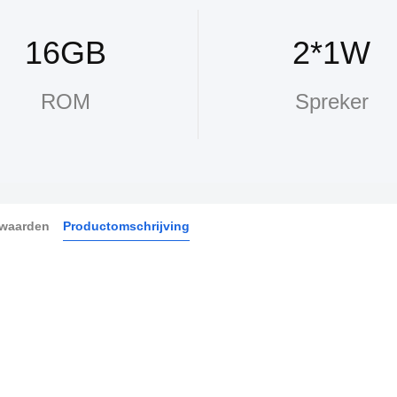
16GB
2*1W
ROM
Spreker
rwaarden
Productomschrijving