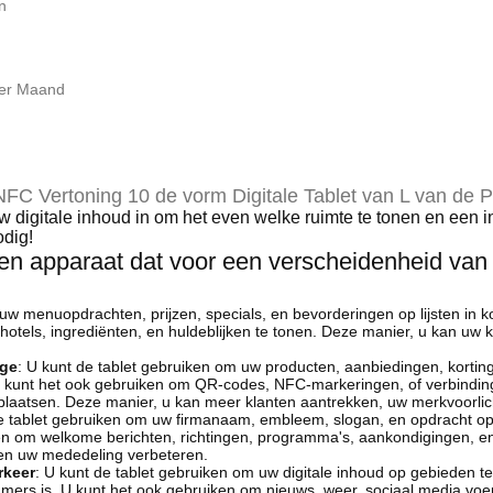
n
per Maand
FC Vertoning 10 de vorm Digitale Tablet van L van de 
digitale inhoud in om het even welke ruimte te tonen en een in
odig!
s een apparaat dat voor een verscheidenheid va
uw menuopdrachten, prijzen, specials, en bevorderingen op lijsten in kof
otels, ingrediënten, en huldeblijken te tonen. Deze manier, u kan uw 
age
: U kunt de tablet gebruiken om uw producten, aanbiedingen, korti
U kunt het ook gebruiken om QR-codes, NFC-markeringen, of verbinding
 plaatsen. Deze manier, u kan meer klanten aantrekken, uw merkvoorlich
de tablet gebruiken om uw firmanaam, embleem, slogan, en opdracht op 
ken om welkome berichten, richtingen, programma's, aankondigingen, e
en uw mededeling verbeteren.
rkeer
: U kunt de tablet gebruiken om uw digitale inhoud op gebieden te
amers is. U kunt het ook gebruiken om nieuws, weer, sociaal media voe