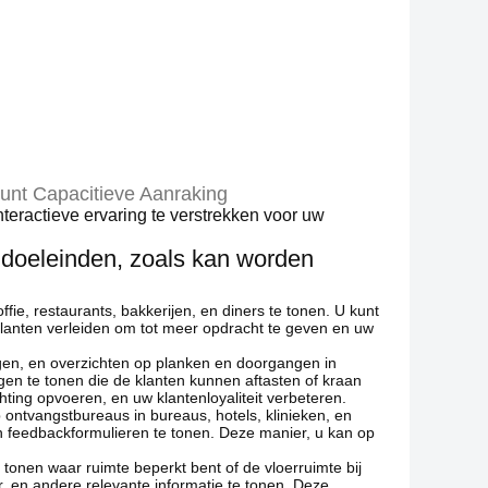
Punt Capacitieve Aanraking
teractieve ervaring te verstrekken voor uw
n doeleinden, zoals kan worden
fie, restaurants, bakkerijen, en diners te tonen. U kunt
klanten verleiden om tot meer opdracht te geven en uw
ngen, en overzichten op planken en doorgangen in
en te tonen die de klanten kunnen aftasten of kraan
ting opvoeren, en uw klantenloyaliteit verbeteren.
ontvangstbureaus in bureaus, hotels, klinieken, en
n feedbackformulieren te tonen. Deze manier, u kan op
 tonen waar ruimte beperkt bent of de vloerruimte bij
r, en andere relevante informatie te tonen. Deze