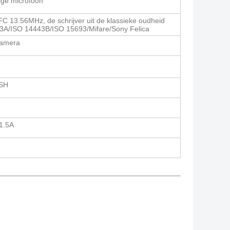
ige microfoon
NFC 13.56MHz, de schrijver uit de klassieke oudheid
3A/ISO 14443B/ISO 15693/Mifare/Sony Felica
camera
SH
1.5A