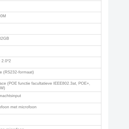
00M
 32GB
 2.0*2
ie (RS232-formaat)
face (POE functie facultatieve IEEE802.3at, POE+,
5W)
machtsinput
efoon met microfoon