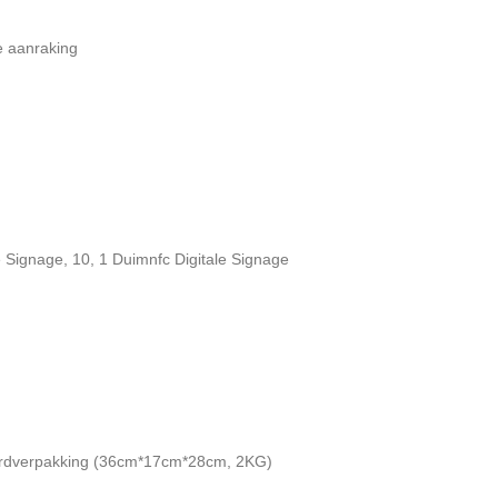
e aanraking
e Signage
,
10
,
1 Duimnfc Digitale Signage
ardverpakking (36cm*17cm*28cm, 2KG)