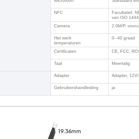
Microfoon
Standaard en
NFC
Facultatief, 
van ISO 1444
Camera
2.0M/P, voor
Het werk
0--40 graad
temperaturen
Certificaten
CE, FCC, RO
Taal
Meertalig
Adapter
Adapter, 12V/
Gebruikershandleiding
ja