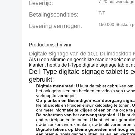
7-20 het werkdage
Levertijd:
T/T
Betalingscondities:
150.000 Stukken 
Levering vermogen:
Productomschrijving
Digitale Signage van de 10,1 Duimdesktop N
Als u een slimme en geschikte manier zoekt om uw 
klanten, hebt u de l-Type digitale signage tablet n
De l-Type digitale signage tablet i
gebruikt:
Digitale menuraad
: U kunt de tablet gebruiken om 
het ook gebruiken om beelden en video's van uw sch
verkoop te verhogen.
Op-planken en Beëindigen-van-doorgang sign
kleinhandels en kruidenierswinkelopslag te tonen. 
om meer informatie te krijgen of een online orde te
De schermen van
het
ontvangstgebied
: U kunt 
andere trefpunten te tonen. U kunt het ook gebrui
uw bezoekers indruk maken, uw beeld verbeteren, 
Digitale tekens op kleine gebieden met hoog ve
een premie, zoals gangen, liften, hallen, en wachtk