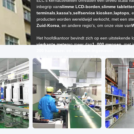
ELC's kernactiviteiten omvatten een breed scala va
inbegrip van
slimme LCD-borden
,
slimme tablette
terminals
,
kassa's
,
selfservice kiosken
,
laptops
, 
producten worden wereldwijd verkocht, met een ste
Zuid-Korea
, en andere regio's, om onze visie van
W
Het hoofdkantoor bevindt zich op een uitstekende lo
vierkante meter
en meer dan
1, 000 mensen
, met 
200 hardware- en software-ingenieurs
.
Ik kijk uit naar de volgende
3 ¢ 5 jaar
, is het bedrij
dan
3, 000 werknemers
, met meer dan
500 hoogte
talentontwikkeling en productinnovatie om haar leid