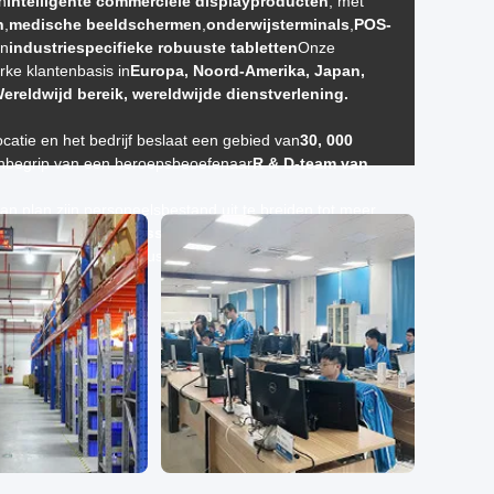
n
intelligente commerciële displayproducten
, met
n
,
medische beeldschermen
,
onderwijsterminals
,
POS-
en
industriespecifieke robuuste tabletten
Onze
rke klantenbasis in
Europa, Noord-Amerika, Japan,
ereldwijd bereik, wereldwijde dienstverlening.
catie en het bedrijf beslaat een gebied van
30, 000
inbegrip van een beroepsbeoefenaar
R & D-team van
f van plan zijn personeelsbestand uit te breiden tot meer
chnologische professionals
, blijft zwaar investeren in
ende positie in de industrie te behouden.