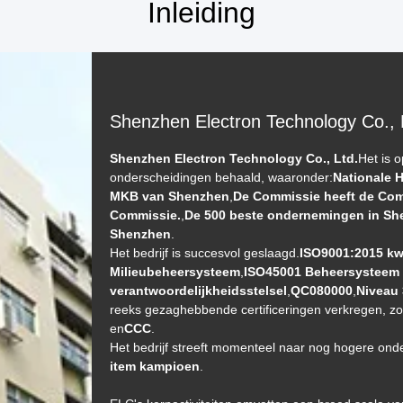
Inleiding
Shenzhen Electron Technology Co., 
Shenzhen Electron Technology Co., Ltd.
Het is o
onderscheidingen behaald, waaronder:
Nationale
MKB van Shenzhen
,
De Commissie heeft de Com
Commissie.
,
De 500 beste ondernemingen in S
Shenzhen
.
Het bedrijf is succesvol geslaagd.
ISO9001:2015 k
Milieubeheersysteem
,
ISO45001 Beheersysteem v
verantwoordelijkheidsstelsel
,
QC080000
,
Niveau 
reeks gezaghebbende certificeringen verkregen, zo
en
CCC
.
Het bedrijf streeft momenteel naar nog hogere onde
item kampioen
.