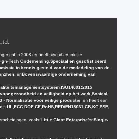
Ltd.
pgericht in 2008 en heeft sindsdien talrijke
 High-Tech Onderneming
,
Speciaal en gesofisticeerd
missie in kennis gesteld van de mededeling van de
henzhen
, en
Bovenswaardige onderneming van
waliteitsmanagementsysteem
,
ISO14001:2015
oor gezondheid en veiligheid op het werk
,
Sociaal
3 - Normalisatie voor veilige productie
, en heeft een
als:
UL
,
FCC
,
DOE
,
CE
,
RoHS
,
RED/EN18031
,
CB
,
KC
,
PSE
,
rscheidingen, zoals:
'Little Giant Enterprise'
en
Single-