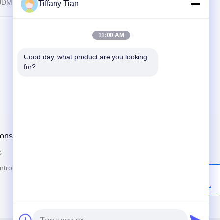
JDM en de ontwikkelingsdiensten
Tiffany Tian
11:00 AM
Good day, what product are you looking 
for?
 ons
Contacteer ons
s
Nieuws
86-755-2916-1269
ntrole
Gevallen
De bouw van 2, de Industriezone
van Yingfeng, Tantou-
Privacybeleid
Gemeenschap, Songgang-Straat,
Bao'an, Shenzhen, China