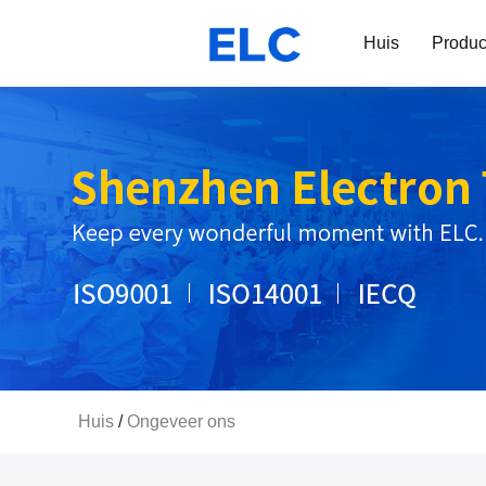
Huis
Produc
Huis
/
Ongeveer ons