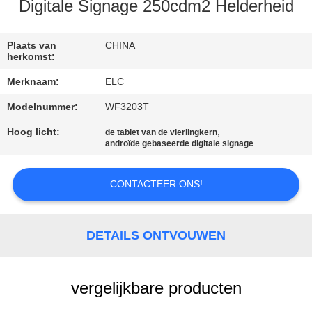
CONTACTEER
Digitale Signage 250cdm2 Helderheid
ONS
Plaats van
CHINA
herkomst:
VERZOEK
Merknaam:
ELC
OM EEN
Modelnummer:
WF3203T
CITAAT
Hoog licht:
,
de tablet van de vierlingkern
androïde gebaseerde digitale signage
SITEMAP
CONTACTEER ONS!
PRIVACYBELEID
DETAILS ONTVOUWEN
vergelijkbare producten