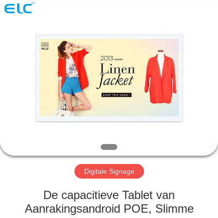
Electron
Technology
Co.,
Ltd..
All
Rights
Reserved.
HUIS
PRODUCTEN
ONGEVEER
ONS
FABRIEKSREIS
Digitale Signage
KWALITEITSCONTROLE
De capacitieve Tablet van
Aanrakingsandroid POE, Slimme