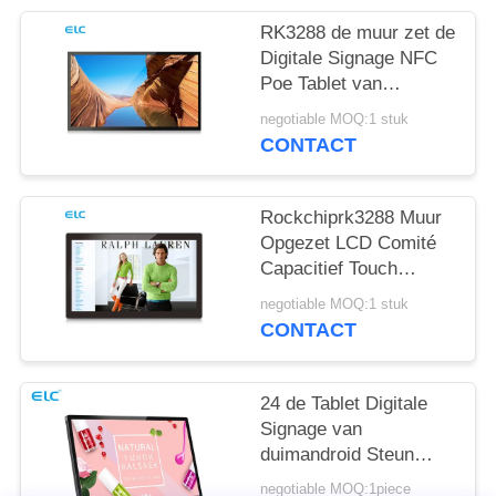
RK3288 de muur zet de
Digitale Signage NFC
Poe Tablet van
Steunandroid op
negotiable MOQ:1 stuk
CONTACT
Rockchiprk3288 Muur
Opgezet LCD Comité
Capacitief Touch
screen Android 8,1
negotiable MOQ:1 stuk
CONTACT
24 de Tablet Digitale
Signage van
duimandroid Steun
WIFI Bluetooth met
negotiable MOQ:1piece