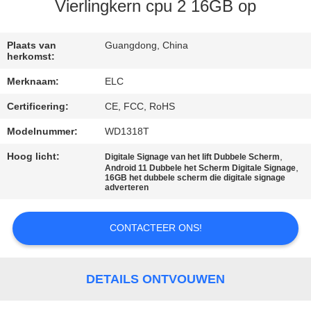
CONTACTEER
Vierlingkern cpu 2 16GB op
ONS
Plaats van
Guangdong, China
herkomst:
VERZOEK
Merknaam:
ELC
OM EEN
Certificering:
CE, FCC, RoHS
CITAAT
Modelnummer:
WD1318T
SITEMAP
Hoog licht:
,
Digitale Signage van het lift Dubbele Scherm
,
Android 11 Dubbele het Scherm Digitale Signage
16GB het dubbele scherm die digitale signage
adverteren
PRIVACYBELEID
CONTACTEER ONS!
DETAILS ONTVOUWEN