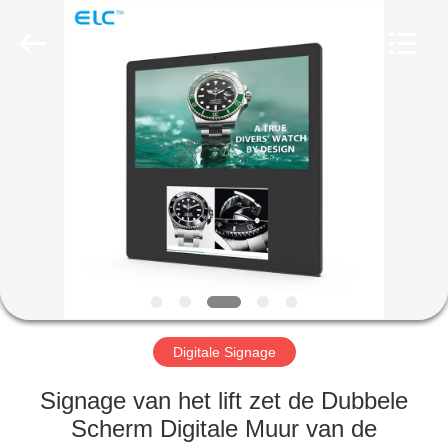
Electron
Technology
Co.,
Ltd..
All
Rights
Reserved.
HUIS
PRODUCTEN
ONGEVEER
ONS
FABRIEKSREIS
Digitale Signage
KWALITEITSCONTROLE
Signage van het lift zet de Dubbele
Scherm Digitale Muur van de