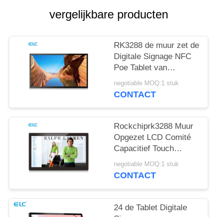
vergelijkbare producten
RK3288 de muur zet de
Digitale Signage NFC
Poe Tablet van
Steunandroid op
negotiable MOQ:1 stuk
CONTACT
Rockchiprk3288 Muur
Opgezet LCD Comité
Capacitief Touch
screen Android 8,1
negotiable MOQ:1 stuk
CONTACT
24 de Tablet Digitale