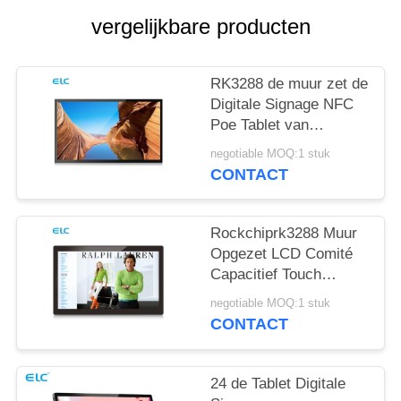
vergelijkbare producten
RK3288 de muur zet de
Digitale Signage NFC
Poe Tablet van
Steunandroid op
negotiable MOQ:1 stuk
CONTACT
Rockchiprk3288 Muur
Opgezet LCD Comité
Capacitief Touch
screen Android 8,1
negotiable MOQ:1 stuk
CONTACT
24 de Tablet Digitale