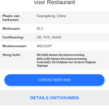
CONTACTEER
voor Restaurant
ONS
Plaats van
Guangdong, China
herkomst:
VERZOEK
Merknaam:
ELC
OM EEN
Certificering:
CE, FCC, RoHS
CITAAT
Modelnummer:
WD1318T
SITEMAP
Hoog licht:
,
RK3568 binnen Reclamevertoning
,
800x1280 binnen Reclamevertoning
Android11 OS Dubbele het Scherm Digitale
Signage
PRIVACYBELEID
CONTACTEER ONS!
DETAILS ONTVOUWEN