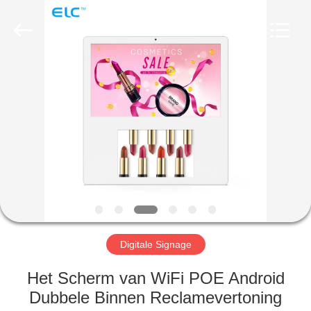
Electron
Technology
Co.,
Ltd..
All
Rights
Reserved.
HUIS
PRODUCTEN
ONGEVEER
ONS
FABRIEKSREIS
Digitale Signage
KWALITEITSCONTROLE
Het Scherm van WiFi POE Android
Dubbele Binnen Reclamevertoning