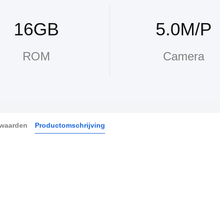
16GB
5.0M/P
ROM
Camera
rwaarden
Productomschrijving