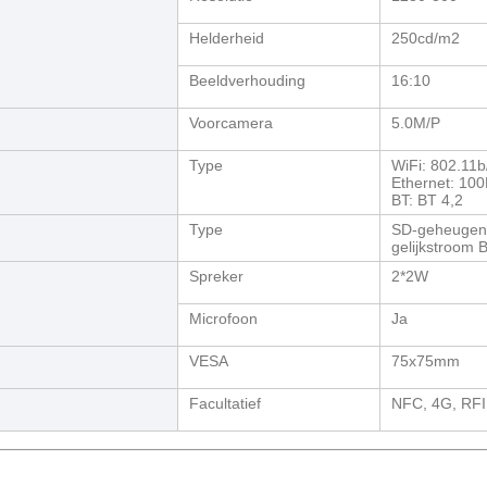
Helderheid
250cd/m2
Beeldverhouding
16:10
Voorcamera
5.0M/P
Type
WiFi: 802.11b
Ethernet: 10
BT: BT 4,2
Type
SD-geheugenk
gelijkstroom
Spreker
2*2W
Microfoon
Ja
VESA
75x75mm
Facultatief
NFC, 4G, RF