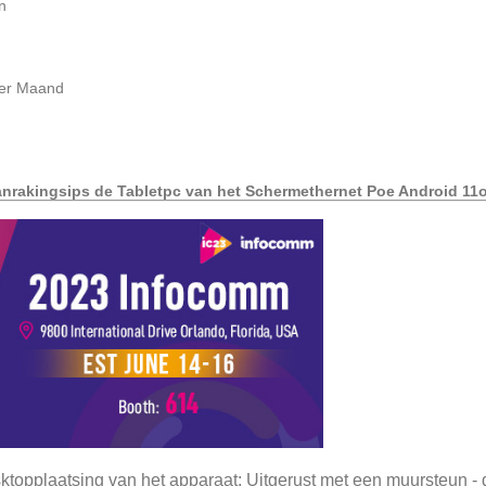
n
per Maand
anrakingsips de Tabletpc van het Schermethernet Poe Android 11o
sktopplaatsing van het apparaat; Uitgerust met een muursteun - de