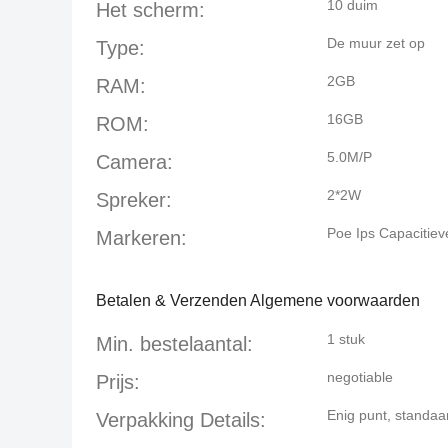
10 duim
Het scherm:
De muur zet op
Type:
2GB
RAM:
16GB
ROM:
5.0M/P
Camera:
2*2W
Spreker:
Poe Ips Capacitie
Markeren:
Betalen & Verzenden Algemene voorwaarden
1 stuk
Min. bestelaantal:
negotiable
Prijs:
Enig punt, standaa
Verpakking Details: