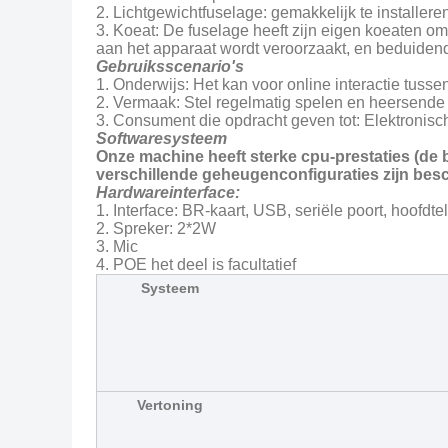
2. Lichtgewichtfuselage: gemakkelijk te installere
3. Koeat: De fuselage heeft zijn eigen koeaten o
aan het apparaat wordt veroorzaakt, en beduiden
Gebruiksscenario's
1. Onderwijs: Het kan voor online interactie tuss
2. Vermaak: Stel regelmatig spelen en heersende 
3. Consument die opdracht geven tot: Elektronisc
Softwaresysteem
Onze machine heeft sterke cpu-prestaties (de b
verschillende geheugenconfiguraties zijn besc
Hardwareinterface:
1. Interface: BR-kaart, USB, seriële poort, hoofd
2. Spreker: 2*2W
3. Mic
4. POE het deel is facultatief
Systeem
Vertoning