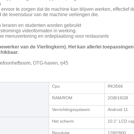
n
m ervoor te zorgen dat de machine kan blijven werken, effectie
d de levensduur van de machine verlengen die.
en leraren en studenten worden gebruikt
stromings videoformaten in werking.
he menuvertoning en ordeplaatsing voor restaurants
ewerker van de Vierlingkern). Het kan allerlei toepassingen 
hikbaar.
telefoonhefboom, OTG-haven, rj45
Cpu
RK3566
RAM/ROM
2GB/16GB
Verrichtingssysteem
Android 11
Het scherm
10.1“ LCD cap
Resolutie
1280*800