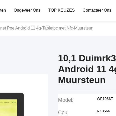
ten
Ongeveer Ons
TOP KEUZES
Contacteer Ons
net Poe Android 11 4g-Tabletpc met Nfc-Muursteun
10,1 Duimrk3
Android 11 4
Muursteun
WF1036T
Model:
RK3566
Cpu: