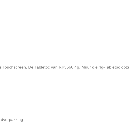
ve Touchscreen
,
De Tabletpc van RK3566 4g
,
Muur die 4g-Tabletpc opz
rdverpakking