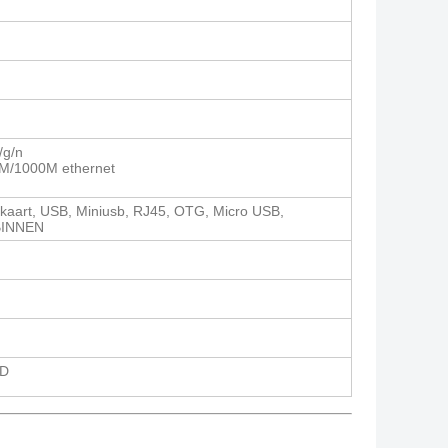
/g/n
0M/1000M ethernet
aart, USB, Miniusb, RJ45, OTG, Micro USB,
 BINNEN
ID